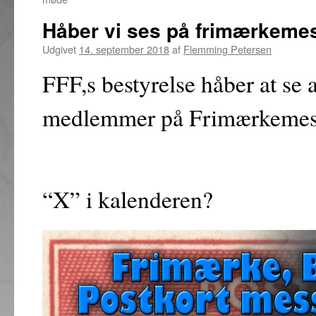
Håber vi ses på frimærkeme
Udgivet
14. september 2018
af
Flemming Petersen
FFF,s bestyrelse håber at se a
medlemmer på Frimærkemess
Fik du s
“X” i kalenderen?