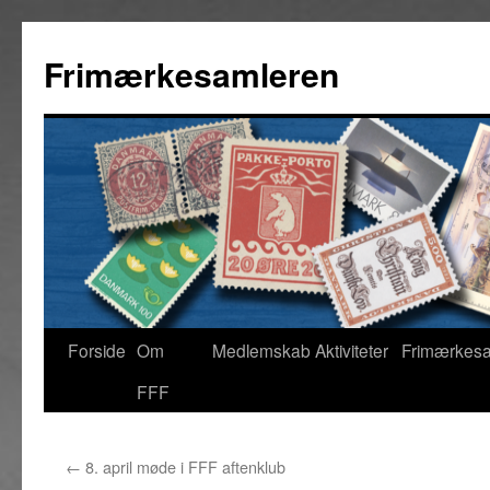
Hop
til
Frimærkesamleren
indhold
Forside
Om
Medlemskab
Aktiviteter
Frimærkes
FFF
←
8. april møde i FFF aftenklub