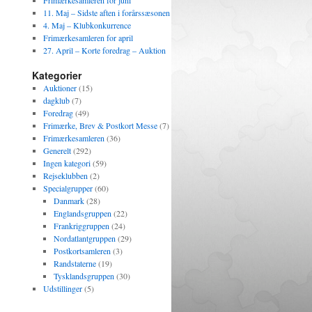
Frimærkesamleren for juni
11. Maj – Sidste aften i forårssæsonen
4. Maj – Klubkonkurrence
Frimærkesamleren for april
27. April – Korte foredrag – Auktion
Kategorier
Auktioner
(15)
dagklub
(7)
Foredrag
(49)
Frimærke, Brev & Postkort Messe
(7)
Frimærkesamleren
(36)
Generelt
(292)
Ingen kategori
(59)
Rejseklubben
(2)
Specialgrupper
(60)
Danmark
(28)
Englandsgruppen
(22)
Frankriggruppen
(24)
Nordatlantgruppen
(29)
Postkortsamleren
(3)
Randstaterne
(19)
Tysklandsgruppen
(30)
Udstillinger
(5)