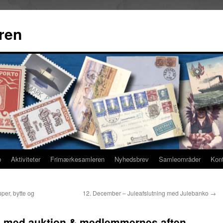
ren
b
Aktiviteter
Frimærkesamleren
Nyhedsbrev
Samleområder
Kon
per, bytte og
12. December – Juleafslutning med Julebanko
→
 med auktion & medlemmernes aften