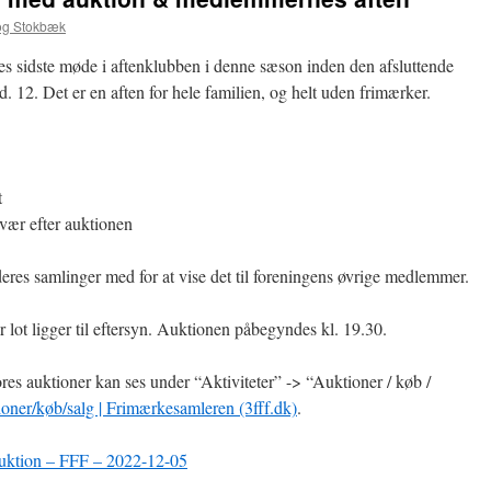
og Stokbæk
 sidste møde i aftenklubben i denne sæson inden den afsluttende
 12. Det er en aften for hele familien, og helt uden frimærker.
t
ær efter auktionen
a deres samlinger med for at vise det til foreningens øvrige medlemmer.
 lot ligger til eftersyn. Auktionen påbegyndes kl. 19.30.
res auktioner kan ses under “Aktiviteter” -> “Auktioner / køb /
oner/køb/salg | Frimærkesamleren (3fff.dk)
.
uktion – FFF – 2022-12-05