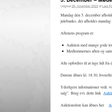
Udgivet
26. november 2022
af
Lars F
Mandag den 5. december afholdes
julebanko, der afholdes mandag d.
Aftenens program er:
Auktion med mange gode lo
Medlemmernes aften og samv
Alle opfordres til at tage lidt fr
Dørene åbnes kl. 18.30, hvorefter
Yderligere informationer vedr. vo
salg”. Brug evt. dette link
Aukti
Auktionsliste kan åbnes her
A