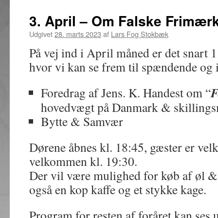
3. April – Om Falske Frimær
Udgivet
28. marts 2023
af
Lars Fog Stokbæk
På vej ind i April måned er det snart
hvor vi kan se frem til spændende og 
F
Foredrag af Jens. K. Handest om “
hovedvægt på Danmark & skilling
Bytte & Samvær
Dørene åbnes kl. 18:45, gæster er ve
velkommen kl. 19:30.
Der vil være mulighed for køb af øl & 
også en kop kaffe og et stykke kage.
Program for resten af foråret kan 