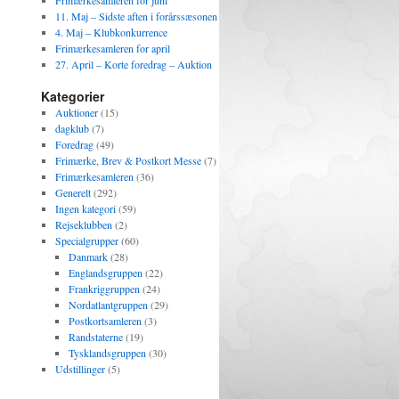
Frimærkesamleren for juni
11. Maj – Sidste aften i forårssæsonen
4. Maj – Klubkonkurrence
Frimærkesamleren for april
27. April – Korte foredrag – Auktion
Kategorier
Auktioner
(15)
dagklub
(7)
Foredrag
(49)
Frimærke, Brev & Postkort Messe
(7)
Frimærkesamleren
(36)
Generelt
(292)
Ingen kategori
(59)
Rejseklubben
(2)
Specialgrupper
(60)
Danmark
(28)
Englandsgruppen
(22)
Frankriggruppen
(24)
Nordatlantgruppen
(29)
Postkortsamleren
(3)
Randstaterne
(19)
Tysklandsgruppen
(30)
Udstillinger
(5)