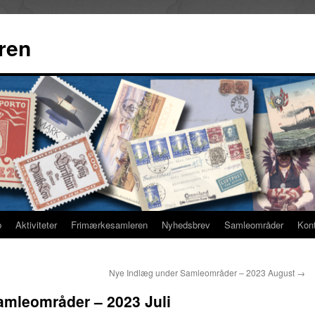
ren
b
Aktiviteter
Frimærkesamleren
Nyhedsbrev
Samleområder
Kon
Nye Indlæg under Samleområder – 2023 August
→
amleområder – 2023 Juli