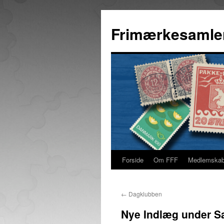
Hop
til
Frimærkesamle
indhold
Forside
Om FFF
Medlemska
←
Dagklubben
Nye Indlæg under S