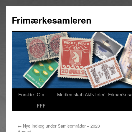
Hop
til
Frimærkesamleren
indhold
Forside
Om
Medlemskab
Aktiviteter
Frimærkes
FFF
←
Nye Indlæg under Samleområder – 2023
August