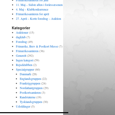
Frimærkesamleren for juni
11. Maj – Sidste aften i forårssæsonen
4. Maj – Klubkonkurrence
Frimærkesamleren for april
27. April – Korte foredrag – Auktion
Kategorier
Auktioner
(15)
dagklub
(7)
Foredrag
(49)
Frimærke, Brev & Postkort Messe
(7)
Frimærkesamleren
(36)
Generelt
(292)
Ingen kategori
(59)
Rejseklubben
(2)
Specialgrupper
(60)
Danmark
(28)
Englandsgruppen
(22)
Frankriggruppen
(24)
Nordatlantgruppen
(29)
Postkortsamleren
(3)
Randstaterne
(19)
Tysklandsgruppen
(30)
Udstillinger
(5)