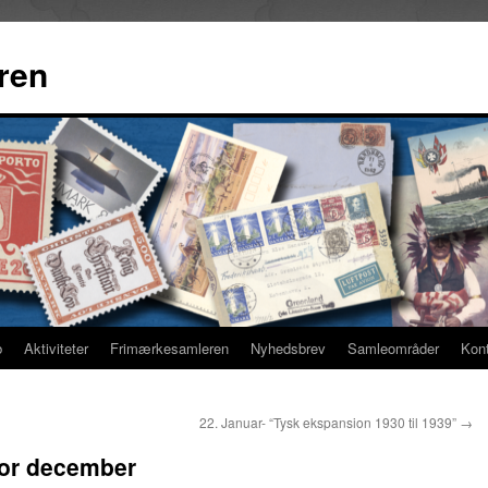
ren
b
Aktiviteter
Frimærkesamleren
Nyhedsbrev
Samleområder
Kon
22. Januar- “Tysk ekspansion 1930 til 1939”
→
or december