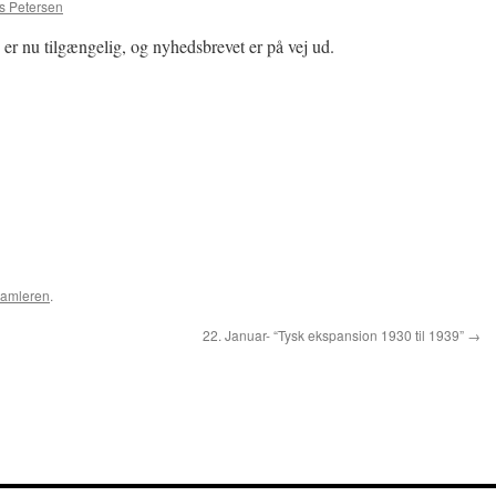
 Petersen
er nu tilgængelig, og nyhedsbrevet er på vej ud.
amleren
.
22. Januar- “Tysk ekspansion 1930 til 1939”
→