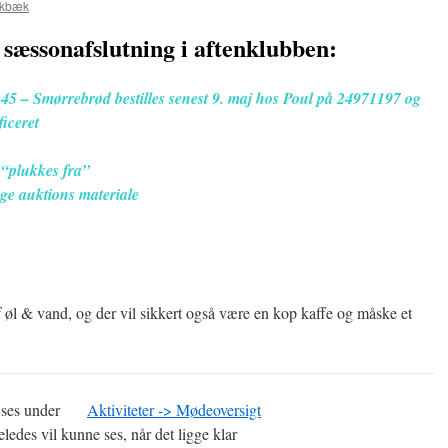
okbæk
 sæssonafslutning i aftenklubben:
8:45 – Smørrebrød bestilles senest 9. maj hos Poul på 24971197 og
ficeret
 “plukkes fra”
nge auktions materiale
 øl & vand, og der vil sikkert også være en kop kaffe og måske et
kan ses under
Aktiviteter -> Mødeoversigt
eledes vil kunne ses, når det ligge klar