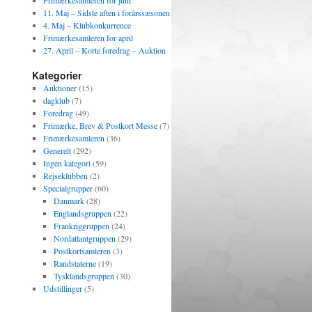
Frimærkesamleren for juni
11. Maj – Sidste aften i forårssæsonen
4. Maj – Klubkonkurrence
Frimærkesamleren for april
27. April – Korte foredrag – Auktion
Kategorier
Auktioner
(15)
dagklub
(7)
Foredrag
(49)
Frimærke, Brev & Postkort Messe
(7)
Frimærkesamleren
(36)
Generelt
(292)
Ingen kategori
(59)
Rejseklubben
(2)
Specialgrupper
(60)
Danmark
(28)
Englandsgruppen
(22)
Frankriggruppen
(24)
Nordatlantgruppen
(29)
Postkortsamleren
(3)
Randstaterne
(19)
Tysklandsgruppen
(30)
Udstillinger
(5)