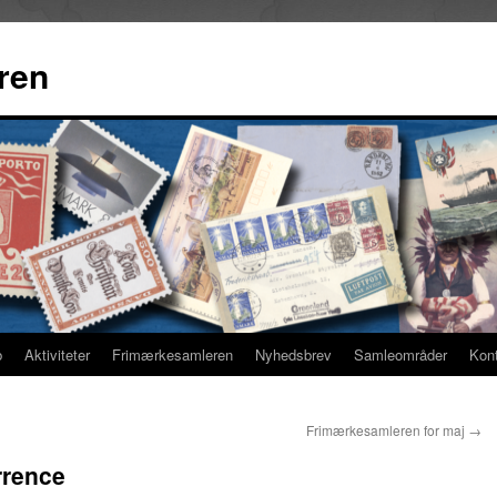
ren
b
Aktiviteter
Frimærkesamleren
Nyhedsbrev
Samleområder
Kon
Frimærkesamleren for maj
→
rrence