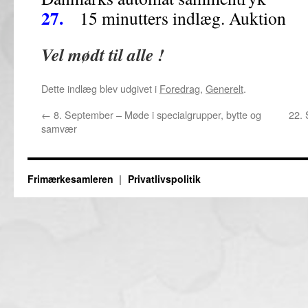
27.
15 minutters indlæg. Auktion
Vel mødt til alle !
Dette indlæg blev udgivet i
Foredrag
,
Generelt
.
←
8. September – Møde i specialgrupper, bytte og
22. 
samvær
Frimærkesamleren
Privatlivspolitik