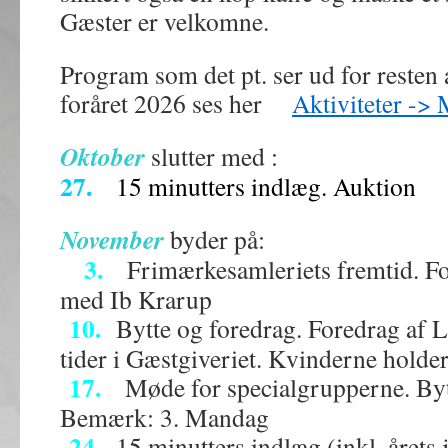
Gæster er velkomne.
Program som det pt. ser ud for resten a
foråret 2026 ses her
Aktiviteter ->
Oktober
slutter med :
27.
15 minutters indlæg. Auktion
November
byder på:
3.
Frimærkesamleriets fremtid. Fo
med Ib Krarup
10.
Bytte og foredrag. Foredrag af 
tider i Gæstgiveriet. Kvinderne holde
17.
Møde for specialgrupperne. Bytt
Bemærk: 3. Mandag
24.
15 minutters indlæg (inkl. årets