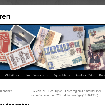
ren
b
Aktiviteter
Frimærkesamleren
Nyhedsbrev
Samleområder
Kon
julebanko
5. Januar – Godt Nytår & Foredrag om Frimærker med
frankeringsværdien “2” i det danske rige (1850-1950)
→
or december