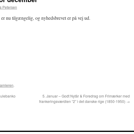
 Petersen
er nu tilgængelig, og nyhedsbrevet er på vej ud.
amleren
.
julebanko
5. Januar – Godt Nytår & Foredrag om Frimærker med
frankeringsværdien “2” i det danske rige (1850-1950)
→