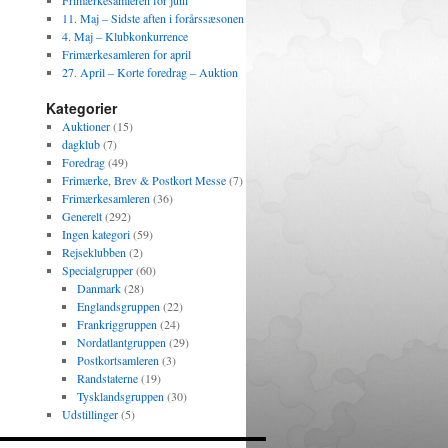
Frimærkesamleren for juni
11. Maj – Sidste aften i forårssæsonen
4. Maj – Klubkonkurrence
Frimærkesamleren for april
27. April – Korte foredrag – Auktion
Kategorier
Auktioner
(15)
dagklub
(7)
Foredrag
(49)
Frimærke, Brev & Postkort Messe
(7)
Frimærkesamleren
(36)
Generelt
(292)
Ingen kategori
(59)
Rejseklubben
(2)
Specialgrupper
(60)
Danmark
(28)
Englandsgruppen
(22)
Frankriggruppen
(24)
Nordatlantgruppen
(29)
Postkortsamleren
(3)
Randstaterne
(19)
Tysklandsgruppen
(30)
Udstillinger
(5)