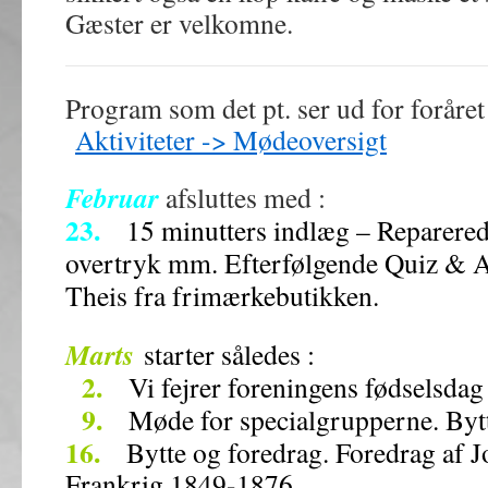
Gæster er velkomne.
Program som det pt. ser ud for foråre
Aktiviteter -> Mødeoversigt
Februar
afsluttes med :
23.
15 minutters indlæg – Reparerede
overtryk mm. Efterfølgende Quiz & Au
Theis fra frimærkebutikken.
Marts
starter således :
2.
Vi fejrer foreningens fødselsdag 
9.
Møde for specialgrupperne. Bytt
16.
Bytte og foredrag. Foredrag af 
Frankrig 1849-1876