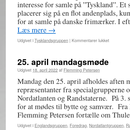
interesse for samle på ”Tyskland”. E
placerer sig på en flot andenplads, kun
for at samle på danske frimærker. I e
Læs mere
→
til
Udgivet i
Tysklandsgruppen
|
Kommentarer lukket
Nyt
indlæg
under
25. april mandagsmøde
samleområ
Udgivet
18. april 2022
af
Flemming Petersen
Mandag den 25. april afholdes aften
repræsentanter fra specialgrupperne
Nordatlanten og Randstaterne. På 3. s
for at mødes til bytte og samvær. Fra
Flemming Petersen fortælle om Thu
Udgivet i
Englandsgruppen
,
Foredrag
,
Nordatlantgruppen
,
R