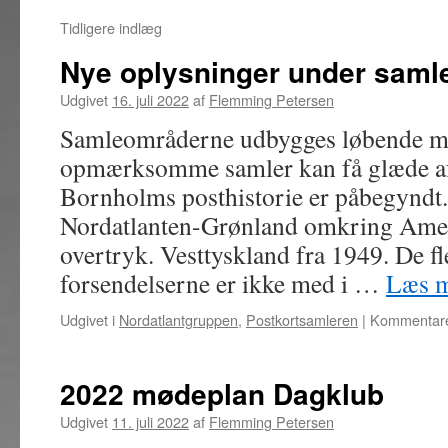
Tidligere indlæg
Nye oplysninger under sam
Udgivet
16. juli 2022
af
Flemming Petersen
Samleområderne udbygges løbende m
opmærksomme samler kan få glæde af
Bornholms posthistorie er påbegyndt
Nordatlanten-Grønland omkring Ame
overtryk. Vesttyskland fra 1949. De f
forsendelserne er ikke med i …
Læs 
Udgivet i
Nordatlantgruppen
,
Postkortsamleren
|
Kommentare
2022 mødeplan Dagklub
Udgivet
11. juli 2022
af
Flemming Petersen