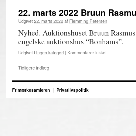
marts
FFF
22. marts 2022 Bruun Rasmu
Generalforsaml
Udgivet
22. marts 2022
af
Flemming Petersen
Nyhed. Auktionshuset Bruun Rasmussen
engelske auktionshus “Bonhams”.
til
Udgivet i
Ingen kategori
|
Kommentarer lukket
22.
marts
Tidligere indlæg
2022
Bruun
Rasmussen
solgt
Frimærkesamleren
Privatlivspolitik