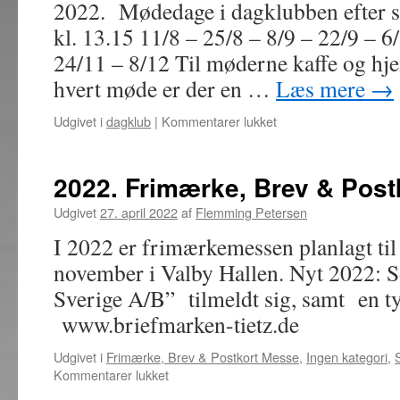
2022. Mødedage i dagklubben efter 
kl. 13.15 11/8 – 25/8 – 8/9 – 22/9 – 6
24/11 – 8/12 Til møderne kaffe og hj
hvert møde er der en …
Læs mere
→
til
Udgivet i
dagklub
|
Kommentarer lukket
2022
mødeplan
Dagklub
2022. Frimærke, Brev & Pos
Udgivet
27. april 2022
af
Flemming Petersen
I 2022 er frimærkemessen planlagt til 
november i Valby Hallen. Nyt 2022: 
Sverige A/B” tilmeldt sig, samt en 
www.briefmarken-tietz.de
Udgivet i
Frimærke, Brev & Postkort Messe
,
Ingen kategori
,
til
Kommentarer lukket
2022.