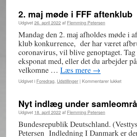
Frimærke,
Brev
2. maj møde i FFF aftenklub
&
Postkort
Udgivet
26. april 2022
af
Flemming Petersen
messe
Mandag den 2. maj afholdes møde i af
2022
klub konkurrence, der har været afbru
coronavirus, vil blive genoptaget. Ta
eksponat med, eller det du arbejder på
velkomne …
Læs mere
→
til
Udgivet i
Foredrag
,
Udstillinger
|
Kommentarer lukket
2.
maj
møde
Nyt indlæg under samleområ
i
FFF
Udgivet
18. april 2022
af
Flemming Petersen
aftenklu
Bundesrepublik Deutschland. (Vestt
Petersen Indledning I Danmark er der 