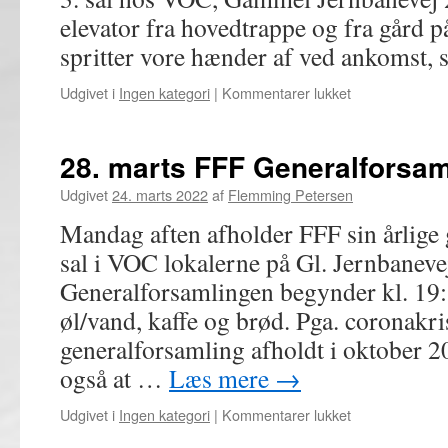
elevator fra hovedtrappe og fra gård p
spritter vore hænder af ved ankomst,
til
Udgivet i
Ingen kategori
|
Kommentarer lukket
4.
april
afholdes
28. marts FFF Generalforsam
årets
Påskebanko
Udgivet
24. marts 2022
af
Flemming Petersen
Mandag aften afholder FFF sin årlige 
sal i VOC lokalerne på Gl. Jernbaneve
Generalforsamlingen begynder kl. 19:
øl/vand, kaffe og brød. Pga. coronakri
generalforsamling afholdt i oktober 2
også at …
Læs mere
→
til
Udgivet i
Ingen kategori
|
Kommentarer lukket
28.