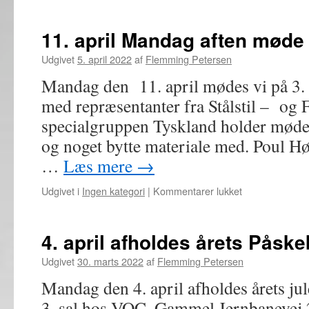
11. april Mandag aften møde
Udgivet
5. april 2022
af
Flemming Petersen
Mandag den 11. april mødes vi på 3. 
med repræsentanter fra Stålstil – og
specialgruppen Tyskland holder møde 
og noget bytte materiale med. Poul Hø
…
Læs mere
→
til
Udgivet i
Ingen kategori
|
Kommentarer lukket
11.
april
Mandag
4. april afholdes årets Påsk
aften
møde
Udgivet
30. marts 2022
af
Flemming Petersen
Mandag den 4. april afholdes årets jul
3. sal hos VOC, Gammel Jernbanevej 2