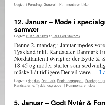
til
Udgivet i
Foredrag
,
Generelt
|
Kommentarer lukket
19.
Januar
–
12. Januar – Møde i specialg
Foredrag
samvær
om
Tjekkoslov
Udgivet
6. januar 2026
af
Lars Fog Stokbæk
Denne 2. mandag i Januar mødes vore
Tyskland inkl. Randstater Danmark E
Nordatlanten I øvrigt er der Bytte &
18:45 og møder starter som sædvanlig
måske lidt tidligere Der vil være …
L
Udgivet i
dagklub
,
Danmark
,
Englandsgruppen
,
Frankriggrup
til
Randstaterne
,
Tysklandsgruppen
|
Kommentarer lukket
12.
Janua
–
5. Januar – Godt Nytår & Fo
Møde