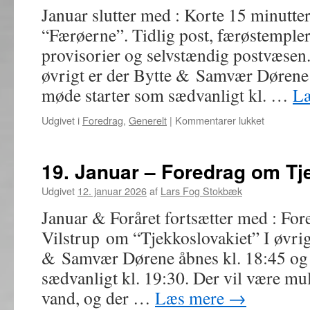
Januar slutter med : Korte 15 minutt
150
lot
“Færøerne”. Tidlig post, færøstemple
provisorier og selvstændig postvæsen
øvrigt er der Bytte & Samvær Dørene 
møde starter som sædvanligt kl. …
L
til
Udgivet i
Foredrag
,
Generelt
|
Kommentarer lukket
26.
Januar
–
19. Januar – Foredrag om Tj
Korte
indlæg
Udgivet
12. januar 2026
af
Lars Fog Stokbæk
om
Januar & Foråret fortsætter med : For
Færøerne
Vilstrup om “Tjekkoslovakiet” I øvrig
& Samvær Dørene åbnes kl. 18:45 og
sædvanligt kl. 19:30. Der vil være mu
vand, og der …
Læs mere
→