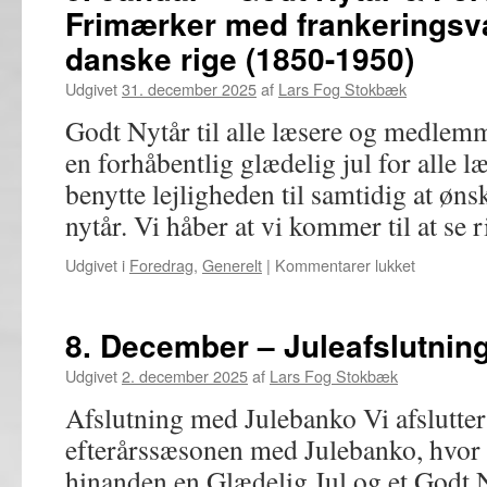
Frimærker med frankeringsvæ
i
speci
danske rige (1850-1950)
bytte
og
Udgivet
31. december 2025
af
Lars Fog Stokbæk
samv
Godt Nytår til alle læsere og medlem
en forhåbentlig glædelig jul for alle
benytte lejligheden til samtidig at ønsk
nytår. Vi håber at vi kommer til at se
til
Udgivet i
Foredrag
,
Generelt
|
Kommentarer lukket
5.
Januar
–
8. December – Juleafslutnin
Godt
Nytår
Udgivet
2. december 2025
af
Lars Fog Stokbæk
&
Afslutning med Julebanko Vi afslutter 
Foredrag
om
efterårssæsonen med Julebanko, hvor 
Frimærker
hinanden en Glædelig Jul og et Godt Ny
med