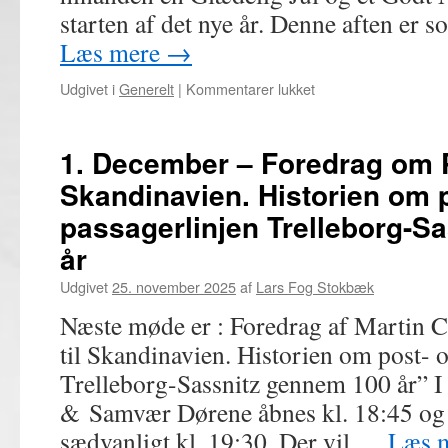
frankerin
starten af det nye år. Denne aften er s
“2”
Læs mere
→
i
det
til
Udgivet i
Generelt
|
Kommentarer lukket
danske
8.
rige
December
(1850-
–
1. December – Foredrag om P
1950)
Juleafslutning
Skandinavien. Historien om 
med
julebanko
passagerlinjen Trelleborg-S
år
Udgivet
25. november 2025
af
Lars Fog Stokbæk
Næste møde er : Foredrag af Martin C
til Skandinavien. Historien om post- 
Trelleborg-Sassnitz gennem 100 år” I 
& Samvær Dørene åbnes kl. 18:45 og
sædvanligt kl. 19:30. Der vil …
Læs 