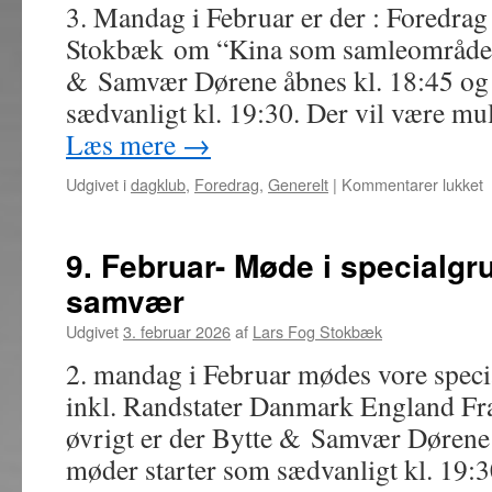
3. Mandag i Februar er der : Foredrag
Stokbæk om “Kina som samleområde” I
& Samvær Dørene åbnes kl. 18:45 og
sædvanligt kl. 19:30. Der vil være mu
Læs mere
→
ti
Udgivet i
dagklub
,
Foredrag
,
Generelt
|
Kommentarer lukket
1
F
–
9. Februar- Møde i specialgru
F
samvær
K
Udgivet
3. februar 2026
af
Lars Fog Stokbæk
s
s
2. mandag i Februar mødes vore spec
inkl. Randstater Danmark England Fra
øvrigt er der Bytte & Samvær Dørene 
møder starter som sædvanligt kl. 19: