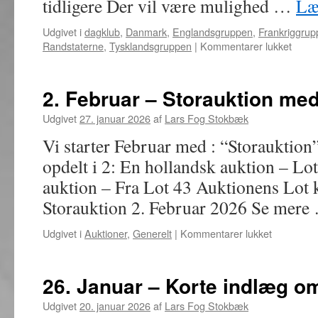
tidligere Der vil være mulighed …
Læ
Udgivet i
dagklub
,
Danmark
,
Englandsgruppen
,
Frankriggrup
til
Randstaterne
,
Tysklandsgruppen
|
Kommentarer lukket
9.
Febru
Møde
2. Februar – Storauktion med
i
speci
Udgivet
27. januar 2026
af
Lars Fog Stokbæk
bytte
Vi starter Februar med : “Storauktion
og
samv
opdelt i 2: En hollandsk auktion – Lot
auktion – Fra Lot 43 Auktionens Lo
Storauktion 2. Februar 2026 Se mer
til
Udgivet i
Auktioner
,
Generelt
|
Kommentarer lukket
2.
Februar
–
26. Januar – Korte indlæg 
Storaukti
med
Udgivet
20. januar 2026
af
Lars Fog Stokbæk
godt