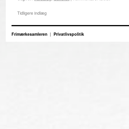
29.
Septembe
Tidligere indlæg
–
Foredrag
om
Litauen
Frimærkesamleren
Privatlivspolitik
1918-
1941