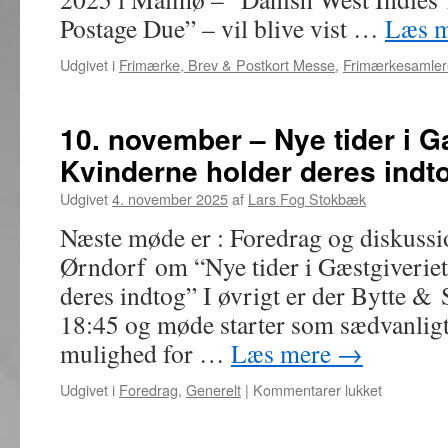
Postage Due” – vil blive vist …
Læs 
Udgivet i
Frimærke, Brev & Postkort Messe
,
Frimærkesamler
10. november – Nye tider i G
Kvinderne holder deres indt
Udgivet
4. november 2025
af
Lars Fog Stokbæk
Næste møde er : Foredrag og diskuss
Ørndorf om “Nye tider i Gæstgiveriet
deres indtog” I øvrigt er der Bytte 
18:45 og møde starter som sædvanligt 
mulighed for …
Læs mere
→
til
Udgivet i
Foredrag
,
Generelt
|
Kommentarer lukket
10.
november