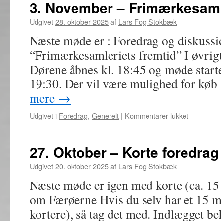
–
3. November – Frimærkesamle
Nye
tider
Udgivet
28. oktober 2025
af
Lars Fog Stokbæk
i
Næste møde er : Foredrag og diskuss
Gæstgiveri
Kvinderne
“Frimærkesamleriets fremtid” I øvrig
holder
Dørene åbnes kl. 18:45 og møde start
deres
indtog
19:30. Der vil være mulighed for køb
mere
→
til
Udgivet i
Foredrag
,
Generelt
|
Kommentarer lukket
3.
November
–
27. Oktober – Korte foredrag
Frimærkes
fremtid
Udgivet
20. oktober 2025
af
Lars Fog Stokbæk
Næste møde er igen med korte (ca. 15
om Færøerne Hvis du selv har et 15 mi
kortere), så tag det med. Indlægget b