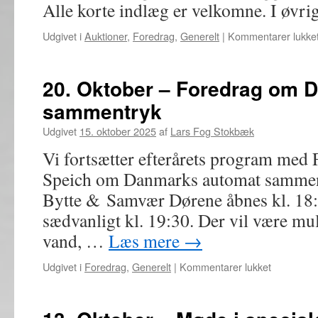
Alle korte indlæg er velkomne. I øvr
Udgivet i
Auktioner
,
Foredrag
,
Generelt
|
Kommentarer lukke
20. Oktober – Foredrag om 
sammentryk
Udgivet
15. oktober 2025
af
Lars Fog Stokbæk
Vi fortsætter efterårets program med
Speich om Danmarks automat samment
Bytte & Samvær Dørene åbnes kl. 18:
sædvanligt kl. 19:30. Der vil være mu
vand, …
Læs mere
→
til
Udgivet i
Foredrag
,
Generelt
|
Kommentarer lukket
20.
Oktober
–