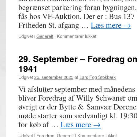
samvær
begrænset parkering foran bygningen.
fås hos VF-Auktion. Der er : Bus 137 
Friheden St. afgang …
Læs mere
→
til
Udgivet i
Generelt
|
Kommentarer lukket
6.
Oktober
–
29. September – Foredrag om
Besøg
1941
hos
VF-
Udgivet
25. september 2025
af
Lars Fog Stokbæk
Auktion
i
Vi afslutter september med månedens 
Hvidovre
bliver Foredrag af Willy Schwaner o
øvrigt er der Bytte & Samvær Dørene 
møde starter som sædvanligt kl. 19:3
for køb af …
Læs mere
→
til
Udgivet i
Foredrag
,
Generelt
|
Kommentarer lukket