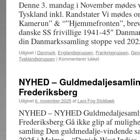
Denne 3. mandag i November mødes v
Tyskland inkl. Randstater Vi mødes o
Kamerun” & “”Hjemmefronten”, breve 
danske SS frivillige 1941-45″ Danma
din Danmarkssamling stoppe ved 20
Udgivet i
Danmark
,
Englandsgruppen
,
Frankriggruppen
,
Gene
til
Tysklandsgruppen
|
Kommentarer lukket
17.
November
–
NYHED – Guldmedaljesamlin
Møde
Frederiksberg
i
specialgrupper,
Udgivet
6. november 2025
af
Lars Fog Stokbæk
bytte
og
NYHED – NYHED Guldmedaljesamlin
samvær
Frederiksberg Gå ikke glip af mulighe
samling Den guldmedalje-vindende 
2025 i Malmø – “Danish West Indies