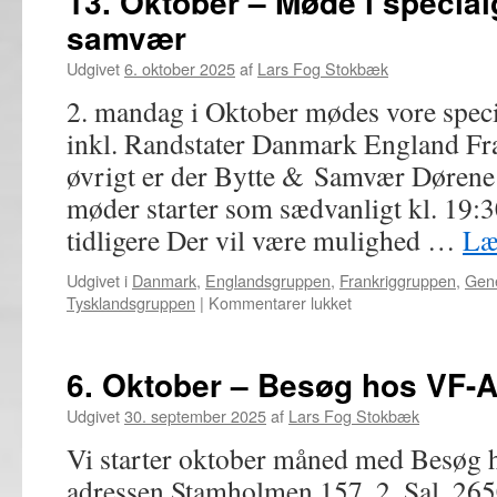
13. Oktober – Møde i special
Foredrag
samvær
om
Danmarks
Udgivet
6. oktober 2025
af
Lars Fog Stokbæk
automat
sammentr
2. mandag i Oktober mødes vore spec
inkl. Randstater Danmark England Fra
øvrigt er der Bytte & Samvær Dørene 
møder starter som sædvanligt kl. 19:
tidligere Der vil være mulighed …
Læ
Udgivet i
Danmark
,
Englandsgruppen
,
Frankriggruppen
,
Gene
til
Tysklandsgruppen
|
Kommentarer lukket
13.
Oktober
–
6. Oktober – Besøg hos VF-A
Møde
i
Udgivet
30. september 2025
af
Lars Fog Stokbæk
specialgrupper,
Vi starter oktober måned med Besøg
bytte
og
adressen Stamholmen 157, 2. Sal, 26