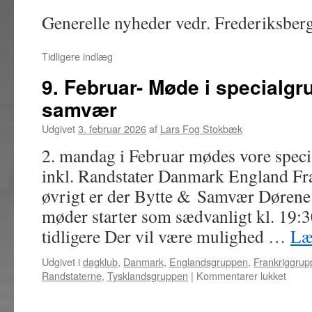
Generelle nyheder vedr. Frederiksbe
Tidligere indlæg
9. Februar- Møde i specialgru
samvær
Udgivet
3. februar 2026
af
Lars Fog Stokbæk
2. mandag i Februar mødes vore spec
inkl. Randstater Danmark England Fra
øvrigt er der Bytte & Samvær Dørene 
møder starter som sædvanligt kl. 19:
tidligere Der vil være mulighed …
Læ
Udgivet i
dagklub
,
Danmark
,
Englandsgruppen
,
Frankriggrup
til
Randstaterne
,
Tysklandsgruppen
|
Kommentarer lukket
9.
Febru