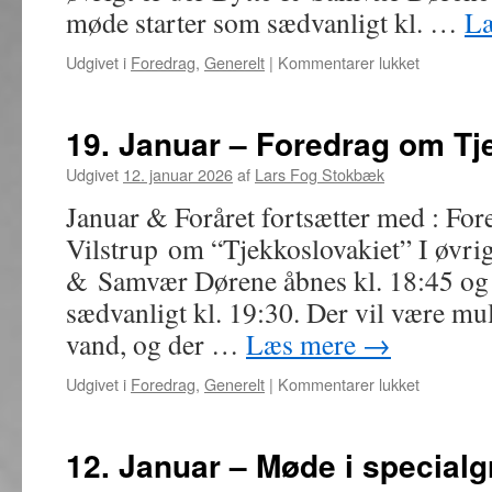
møde starter som sædvanligt kl. …
L
til
Udgivet i
Foredrag
,
Generelt
|
Kommentarer lukket
26.
Januar
–
19. Januar – Foredrag om Tj
Korte
indlæg
Udgivet
12. januar 2026
af
Lars Fog Stokbæk
om
Januar & Foråret fortsætter med : For
Færøerne
Vilstrup om “Tjekkoslovakiet” I øvrig
& Samvær Dørene åbnes kl. 18:45 og
sædvanligt kl. 19:30. Der vil være mu
vand, og der …
Læs mere
→
til
Udgivet i
Foredrag
,
Generelt
|
Kommentarer lukket
19.
Januar
–
12. Januar – Møde i specialg
Foredrag