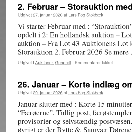
Møde
2. Februar – Storauktion med
i
speci
Udgivet
27. januar 2026
af
Lars Fog Stokbæk
bytte
Vi starter Februar med : “Storauktion
og
samv
opdelt i 2: En hollandsk auktion – Lot
auktion – Fra Lot 43 Auktionens Lo
Storauktion 2. Februar 2026 Se mer
til
Udgivet i
Auktioner
,
Generelt
|
Kommentarer lukket
2.
Februar
–
26. Januar – Korte indlæg 
Storaukti
med
Udgivet
20. januar 2026
af
Lars Fog Stokbæk
godt
Januar slutter med : Korte 15 minutt
150
lot
“Færøerne”. Tidlig post, færøstemple
provisorier og selvstændig postvæsen
øvrigt er der Bytte & Samvær Dørene 