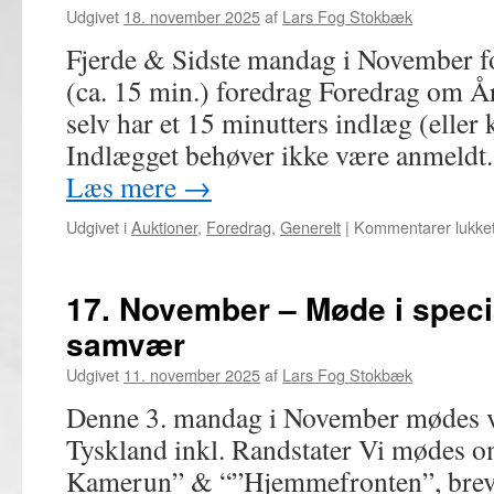
om
Udgivet
18. november 2025
af
Lars Fog Stokbæk
Porten
Fjerde & Sidste mandag i November fo
til
Skandinav
(ca. 15 min.) foredrag Foredrag om Å
Historien
selv har et 15 minutters indlæg (eller 
om
post-
Indlægget behøver ikke være anmeldt.
og
Læs mere
→
passagerli
Trelleborg
Udgivet i
Auktioner
,
Foredrag
,
Generelt
|
Kommentarer lukke
Sassnitz
gennem
100
17. November – Møde i speci
år
samvær
Udgivet
11. november 2025
af
Lars Fog Stokbæk
Denne 3. mandag i November mødes v
Tyskland inkl. Randstater Vi mødes o
Kamerun” & “”Hjemmefronten”, breve 