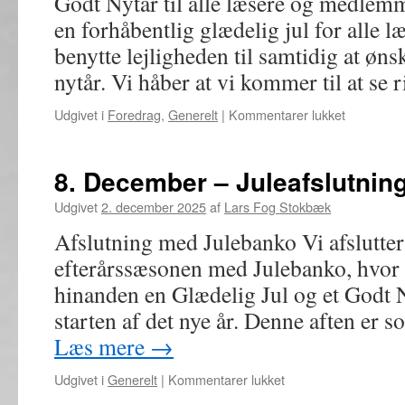
Godt Nytår til alle læsere og medlem
en forhåbentlig glædelig jul for alle
benytte lejligheden til samtidig at ønsk
nytår. Vi håber at vi kommer til at se
til
Udgivet i
Foredrag
,
Generelt
|
Kommentarer lukket
5.
Januar
–
8. December – Juleafslutnin
Godt
Nytår
Udgivet
2. december 2025
af
Lars Fog Stokbæk
&
Afslutning med Julebanko Vi afslutter 
Foredrag
om
efterårssæsonen med Julebanko, hvor 
Frimærker
hinanden en Glædelig Jul og et Godt Ny
med
frankerin
starten af det nye år. Denne aften er s
“2”
Læs mere
→
i
det
til
Udgivet i
Generelt
|
Kommentarer lukket
danske
8.
rige