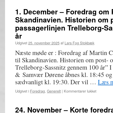
December
(1850-
–
1. December – Foredrag om P
1950)
Juleafslutning
Skandinavien. Historien om 
med
julebanko
passagerlinjen Trelleborg-S
år
Udgivet
25. november 2025
af
Lars Fog Stokbæk
Næste møde er : Foredrag af Martin C
til Skandinavien. Historien om post- 
Trelleborg-Sassnitz gennem 100 år” I 
& Samvær Dørene åbnes kl. 18:45 og
sædvanligt kl. 19:30. Der vil …
Læs 
til
Udgivet i
Foredrag
,
Generelt
|
Kommentarer lukket
1.
December
–
24. November – Korte foredr
Foredrag