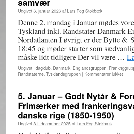
samvær
om
Tjekkoslov
Udgivet
6. januar 2026
af
Lars Fog Stokbæk
Denne 2. mandag i Januar mødes vore
Tyskland inkl. Randstater Danmark E
Nordatlanten I øvrigt er der Bytte &
18:45 og møder starter som sædvanlig
måske lidt tidligere Der vil være …
L
Udgivet i
dagklub
,
Danmark
,
Englandsgruppen
,
Frankriggrup
til
Randstaterne
,
Tysklandsgruppen
|
Kommentarer lukket
12.
Janua
–
5. Januar – Godt Nytår & Fo
Møde
Frimærker med frankeringsvæ
i
speci
danske rige (1850-1950)
bytte
og
Udgivet
31. december 2025
af
Lars Fog Stokbæk
samv