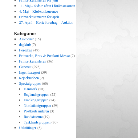
Frimærkesamleren for juni
11. Maj – Sidste aften i forårssæsonen
4. Maj – Klubkonkurrence
Frimærkesamleren for april
27. April – Korte foredrag – Auktion
Kategorier
Auktioner
(15)
dagklub
(7)
Foredrag
(49)
Frimærke, Brev & Postkort Messe
(7)
Frimærkesamleren
(36)
Generelt
(292)
Ingen kategori
(59)
Rejseklubben
(2)
Specialgrupper
(60)
Danmark
(28)
Englandsgruppen
(22)
Frankriggruppen
(24)
Nordatlantgruppen
(29)
Postkortsamleren
(3)
Randstaterne
(19)
Tysklandsgruppen
(30)
Udstillinger
(5)