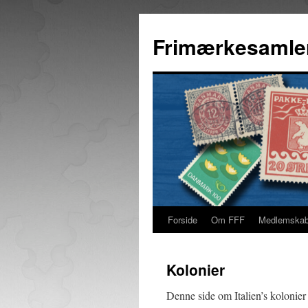
Hop
til
Frimærkesamle
indhold
Forside
Om FFF
Medlemska
Kolonier
Denne side om Italien’s kolonier 