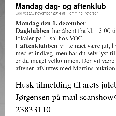
Mandag dag- og aftenklub
Udgivet
25. november 2014
af
Flemming Petersen
Mandag den 1. december
.
Dagklubben
har åbent fra kl. 13:00 ti
lokaler på 1. sal hos VOC.
aftenklubbe
n
I
vil temaet være jul, 
med et indlæg, men har du selv lyst til 
er du meget velkommen. Der vil være 
aftenen afsluttes med Martins auktion
Husk tilmelding til årets jul
Jørgensen på mail scanshow@e
23833110