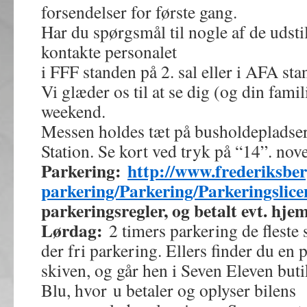
forsendelser for første gang.
Har du spørgsmål til nogle af de udst
kontakte personalet
i FFF standen på 2. sal eller i AFA sta
Vi glæder os til at se dig (og din famil
weekend.
Messen holdes tæt på busholdepladse
Station. Se kort ved tryk på “14”. no
Parkering:
http://www.frederiksber
parkering/Parkering/Parkeringslicen
parkeringsregler, og betalt evt. hje
Lørdag:
2 timers parkering de fleste s
der fri parkering. Ellers finder du en 
skiven, og går hen i Seven Eleven buti
Blu, hvor u betaler og oplyser bilens