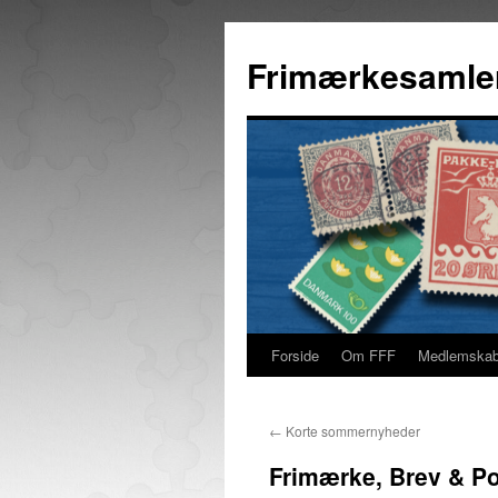
Hop
til
Frimærkesamle
indhold
Forside
Om FFF
Medlemska
←
Korte sommernyheder
Frimærke, Brev & Po