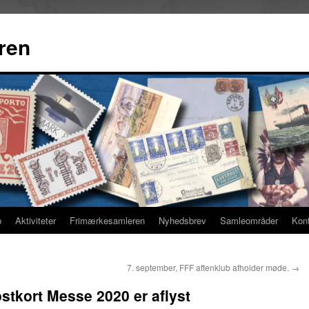
ren
b
Aktiviteter
Frimærkesamleren
Nyhedsbrev
Samleområder
Kon
7. september, FFF aftenklub afholder møde.
→
stkort Messe 2020 er aflyst