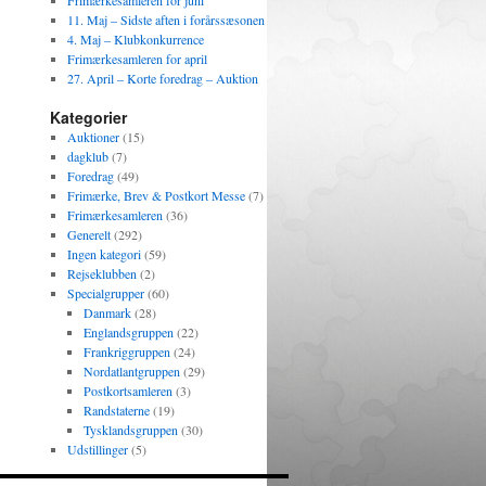
Frimærkesamleren for juni
11. Maj – Sidste aften i forårssæsonen
4. Maj – Klubkonkurrence
Frimærkesamleren for april
27. April – Korte foredrag – Auktion
Kategorier
Auktioner
(15)
dagklub
(7)
Foredrag
(49)
Frimærke, Brev & Postkort Messe
(7)
Frimærkesamleren
(36)
Generelt
(292)
Ingen kategori
(59)
Rejseklubben
(2)
Specialgrupper
(60)
Danmark
(28)
Englandsgruppen
(22)
Frankriggruppen
(24)
Nordatlantgruppen
(29)
Postkortsamleren
(3)
Randstaterne
(19)
Tysklandsgruppen
(30)
Udstillinger
(5)