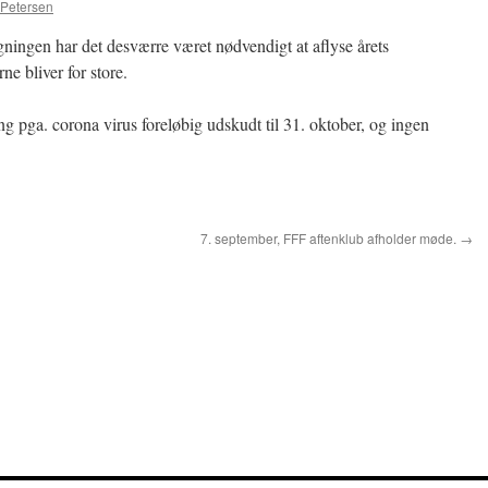
Petersen
gningen har det desværre været nødvendigt at aflyse årets
e bliver for store.
ng pga. corona virus foreløbig udskudt til 31. oktober, og ingen
7. september, FFF aftenklub afholder møde.
→