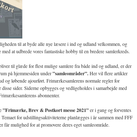
ligheden til at byde alle nye læsere i ind og udland velkommen, og
e med at udbrede vores fantastiske hobby til en bredere samlerkreds.
bliver til glæde for flest mulige samlere fra både ind og udland, er der
”samleområder”.
forum på hjemmesiden under
Her vil flere artikler
ud og løbende ajourført. Frimærkesamlerens normale regler for
r disse sider. Siderne opbygges og vedligeholdes i samarbejde med
Frimærkesamlerens abonnenter.
”Frimærke, Brev & Postkort messe 2021”
de
er i gang og forventes
. Temaet for udstillingsaktiviteterne planlægges i år sammen med FFF
er får mulighed for at promovere deres eget samleområde.