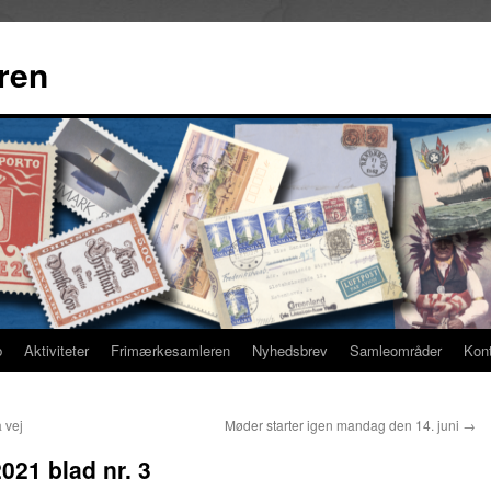
ren
b
Aktiviteter
Frimærkesamleren
Nyhedsbrev
Samleområder
Kon
 vej
Møder starter igen mandag den 14. juni
→
21 blad nr. 3