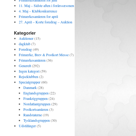
Frimærkesamleren for juni
11. Maj – Sidste aften i forårssæsonen
4. Maj – Klubkonkurrence
Frimærkesamleren for april
27. April – Korte foredrag – Auktion
Kategorier
Auktioner
(15)
dagklub
(7)
Foredrag
(49)
Frimærke, Brev & Postkort Messe
(7)
Frimærkesamleren
(36)
Generelt
(292)
Ingen kategori
(59)
Rejseklubben
(2)
Specialgrupper
(60)
Danmark
(28)
Englandsgruppen
(22)
Frankriggruppen
(24)
Nordatlantgruppen
(29)
Postkortsamleren
(3)
Randstaterne
(19)
Tysklandsgruppen
(30)
Udstillinger
(5)