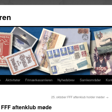
ren
b
Aktiviteter
Frimærkesamleren
Nyhedsbrev
Samleområder
Kon
25. oktober FFF aftenklub holder møder
→
r FFF aftenklub møde