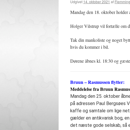
Udgivet
14. oktober 2021
af
Flemming
Mandag den 18. oktober holder 
Holger Vilstrup vil fortælle om
Tak din mankoliste og noget bytt
hvis du kommer i bil.
Dørene åbnes kl. 18:30 og gæste
Bruun – Rasmussen flytter:
Meddelelse fra Bruun Rasmus
Mandag den 25. oktober åbner
på adressen Paul Bergsøes Vej
kaffe og samtale om lige net
gælder en antikvarisk bog, en
det næste gode selskab, så er