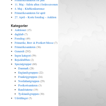
Frimærkesamleren for juni
11. Maj – Sidste aften i forårssæsonen
4. Maj – Klubkonkurrence
Frimærkesamleren for april
27. April – Korte foredrag – Auktion
Kategorier
Auktioner
(15)
dagklub
(7)
Foredrag
(49)
Frimærke, Brev & Postkort Messe
(7)
Frimærkesamleren
(36)
Generelt
(292)
Ingen kategori
(59)
Rejseklubben
(2)
Specialgrupper
(60)
Danmark
(28)
Englandsgruppen
(22)
Frankriggruppen
(24)
Nordatlantgruppen
(29)
Postkortsamleren
(3)
Randstaterne
(19)
Tysklandsgruppen
(30)
Udstillinger
(5)