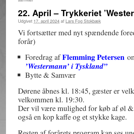
22. April – Trykkeriet ’West
Udgivet
17. april 2024
af
Lars Fog Stokbæk
Vi fortsætter med nyt spændende foredr
forår)
Flemming Petersen
Foredrag af
o
’Westermann’ i Tyskland”
Bytte & Samvær
Dørene åbnes kl. 18:45, gæster er ve
velkommen kl. 19:30.
Der vil være mulighed for køb af øl & 
også en kop kaffe og et stykke kage.
Resten af forårets program kan se