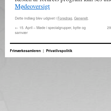
Mødeoversigt
Dette indlæg blev udgivet i
Foredrag
,
Generelt
.
←
15. April – Møde i specialgrupper, bytte og
29
samvær
Frimærkesamleren
Privatlivspolitik