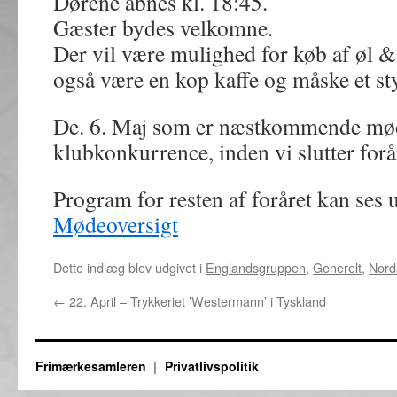
Dørene åbnes kl. 18:45.
Gæster bydes velkomne.
Der vil være mulighed for køb af øl & 
også være en kop kaffe og måske et st
De. 6. Maj som er næstkommende møde
klubkonkurrence, inden vi slutter forår
Program for resten af foråret kan 
Mødeoversigt
Dette indlæg blev udgivet i
Englandsgruppen
,
Generelt
,
Nord
←
22. April – Trykkeriet ’Westermann’ i Tyskland
Frimærkesamleren
Privatlivspolitik