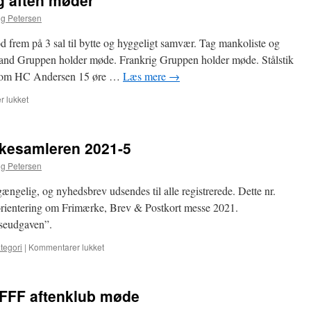
 aften møder
g Petersen
 frem på 3 sal til bytte og hyggeligt samvær. Tag mankoliste og
land Gruppen holder møde. Frankrig Gruppen holder møde. Stålstik
. om HC Andersen 15 øre …
Læs mere
→
til
 lukket
8.
november
mandag
kesamleren 2021-5
aften
møder
g Petersen
ængelig, og nyhedsbrev udsendes til alle registrerede. Dette nr.
rientering om Frimærke, Brev & Postkort messe 2021.
seudgaven”.
til
tegori
|
Kommentarer lukket
Nyudgivelse
Frimærkesamleren
2021-
 FFF aftenklub møde
5