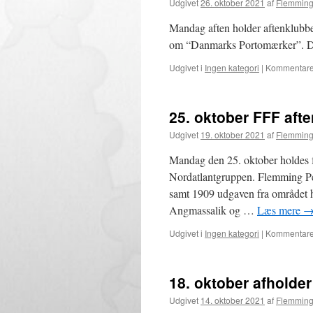
Udgivet
26. oktober 2021
af
Flemming
Mandag aften holder aftenklubbe
om “Danmarks Portomærker”. Dør
Udgivet i
Ingen kategori
|
Kommentarer
25. oktober FFF aft
Udgivet
19. oktober 2021
af
Flemming
Mandag den 25. oktober holdes 
Nordatlantgruppen. Flemming Pet
samt 1909 udgaven fra området 
Angmassalik og …
Læs mere
Udgivet i
Ingen kategori
|
Kommentarer
18. oktober afholde
Udgivet
14. oktober 2021
af
Flemming