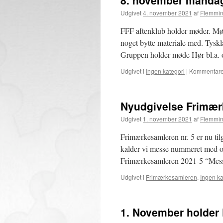
8. november mandag
Udgivet
4. november 2021
af
Flemmin
FFF aftenklub holder møder. Mød
noget bytte materiale med. Tysk
Gruppen holder møde Hør bl.a
Udgivet i
Ingen kategori
|
Kommentarer
Nyudgivelse Frimær
Udgivet
1. november 2021
af
Flemmin
Frimærkesamleren nr. 5 er nu tilg
kalder vi messe nummeret med o
Frimærkesamleren 2021-5 “Mes
Udgivet i
Frimærkesamleren
,
Ingen ka
1. November holder