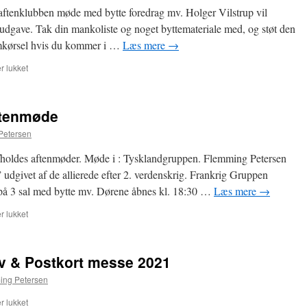
ftenklubben møde med bytte foredrag mv. Holger Vilstrup vil
udgave. Tak din mankoliste og noget byttemateriale med, og støt den
amkørsel hvis du kommer i …
Læs mere
→
til
 lukket
18.
oktober
afholder
ftenmøde
FFF
aftenklub
Petersen
møde
fholdes aftenmøder. Møde i : Tysklandgruppen. Flemming Petersen
 udgivet af de allierede efter 2. verdenskrig. Frankrig Gruppen
på 3 sal med bytte mv. Dørene åbnes kl. 18:30 …
Læs mere
→
til
 lukket
11.
oktober
FFF
v & Postkort messe 2021
–
aftenmøde
ing Petersen
til
 lukket