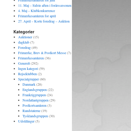
Frimærkesamleren for juni
11. Maj – Sidste aften i forårssæsonen
4. Maj – Klubkonkurrence
Frimærkesamleren for april
27. April – Korte foredrag – Auktion
Kategorier
Auktioner
(15)
dagklub
(7)
Foredrag
(49)
Frimærke, Brev & Postkort Messe
(7)
Frimærkesamleren
(36)
Generelt
(292)
Ingen kategori
(59)
Rejseklubben
(2)
Specialgrupper
(60)
Danmark
(28)
Englandsgruppen
(22)
Frankriggruppen
(24)
Nordatlantgruppen
(29)
Postkortsamleren
(3)
Randstaterne
(19)
Tysklandsgruppen
(30)
Udstillinger
(5)