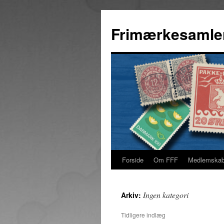
Hop
til
Frimærkesamle
indhold
Forside
Om FFF
Medlemska
Ingen kategori
Arkiv:
Tidligere indlæg