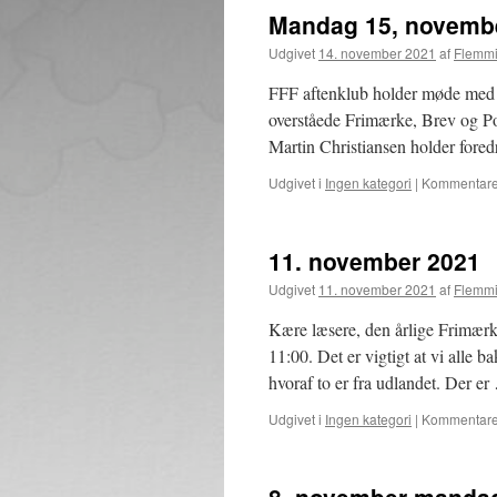
Mandag 15, novembe
Udgivet
14. november 2021
af
Flemmi
FFF aftenklub holder møde med b
overståede Frimærke, Brev og Pos
Martin Christiansen holder fore
Udgivet i
Ingen kategori
|
Kommentarer
11. november 2021
Udgivet
11. november 2021
af
Flemmi
Kære læsere, den årlige Frimærk
11:00. Det er vigtigt at vi alle
hvoraf to er fra udlandet. Der e
Udgivet i
Ingen kategori
|
Kommentarer