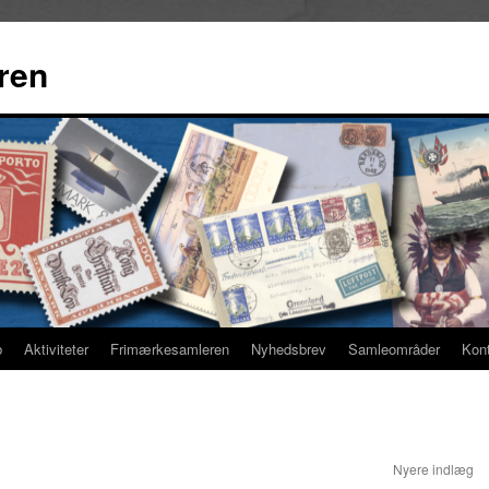
ren
b
Aktiviteter
Frimærkesamleren
Nyhedsbrev
Samleområder
Kon
Nyere indlæg