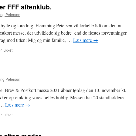
r FFF aftenklub.
ng Petersen
ytte og foredrag. Flemming Petersen vil fortælle lidt om den nu
tkort messe, der udviklede sig bedre end de flestes forventninger.
drag med titlen: Mig og min familie, …
Læs mere
→
til
 lukket
Mandag
15,
november
FFF
aftenklub.
ng Petersen
e, Brev & Postkort messe 2021 åbner lørdag den 13. november kl.
 bakker op omkring vores fælles hobby. Messen har 20 standholdere
r …
Læs mere
→
til
 lukket
11.
november
2021