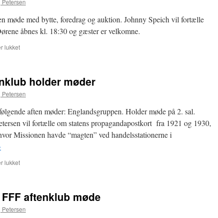
 Petersen
n møde med bytte, foredrag og auktion. Johnny Speich vil fortælle
ene åbnes kl. 18:30 og gæster er velkomne.
til
 lukket
1.
November
holder
enklub holder møder
FFF
aftenklub
 Petersen
møde
følgende aften møder: Englandsgruppen. Holder møde på 2. sal.
ersen vil fortælle om statens propagandapostkort fra 1921 og 1930,
hvor Missionen havde “magten” ved handelsstationerne i
→
til
 lukket
25.
oktober
FFF
r FFF aftenklub møde
aftenklub
holder
 Petersen
møder