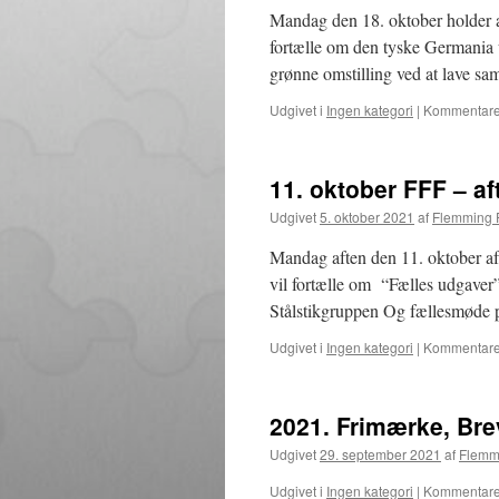
Mandag den 18. oktober holder a
fortælle om den tyske Germania 
grønne omstilling ved at lave s
Udgivet i
Ingen kategori
|
Kommentarer
11. oktober FFF – a
Udgivet
5. oktober 2021
af
Flemming 
Mandag aften den 11. oktober a
vil fortælle om “Fælles udgaver”
Stålstikgruppen Og fællesmøde 
Udgivet i
Ingen kategori
|
Kommentarer
2021. Frimærke, Bre
Udgivet
29. september 2021
af
Flemm
Udgivet i
Ingen kategori
|
Kommentarer