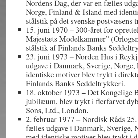
Nordens Dag, der var en fælles udg
Norge, Finland & Island med identis
stålstik på det svenske postvæsens t
15. juni 1970 – 300-året for oprett
Majestæts Modelkammer” (Orlogsmus
stålstik af Finlands Banks Seddeltr
23. juni 1973 – Norden Hus i Reykja
udgave i Danmark, Sverige, Norge,
identiske motiver blev trykt i direkt
Finlands Banks Seddeltrykkeri.
18. oktober 1973 – Det Kongelige B
jubilæum, blev trykt i flerfarvet d
Sons, Ltd., London.
2. februar 1977 – Nordisk Råds 25. 
fælles udgave i Danmark, Sverige, 
med identiske motiver blev trykt i d