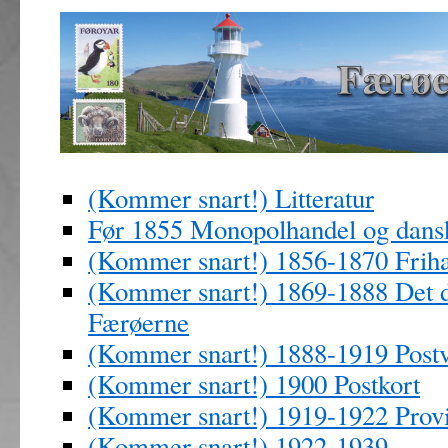
(Kommer snart!) Litteratur
Før 1855 Monopolhandel og dans
(Kommer snart!) 1856-1870 Friha
(Kommer snart!) 1869-1888 Det 
Færøerne
(Kommer snart!) 1888-1919 Post
(Kommer snart!) 1900 Postkort
(Kommer snart!) 1919-1922 Provis
(Kommer snart!) 1922-1939