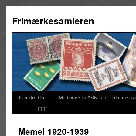
Hop
til
Frimærkesamleren
indhold
Forside
Om
Medlemskab
Aktiviteter
Frimærkes
FFF
Memel 1920-1939