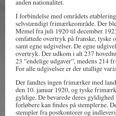
anden nationalitet.
I forbindelse med områdets etablerin
selvstændigt frimærkeområde. Der ble
Memel fra juli 1920 til december 192
omfattede overtryk på franske, tyske 
samt egne udgivelser. De egne udgiv
overtryk. Der udkom i alt 237 hovedn
23 ”endelige udgaver”, medens 214 fr
For alle udgivelser er der utallige vari
Der fandtes ingen frimærker med lan
den 10. januar 1920, og tyske frimærke
gyldige. De bevarede deres gyldighed t
forløbere kan findes på stemplerne. D
stempler fra postkontorer og indlever