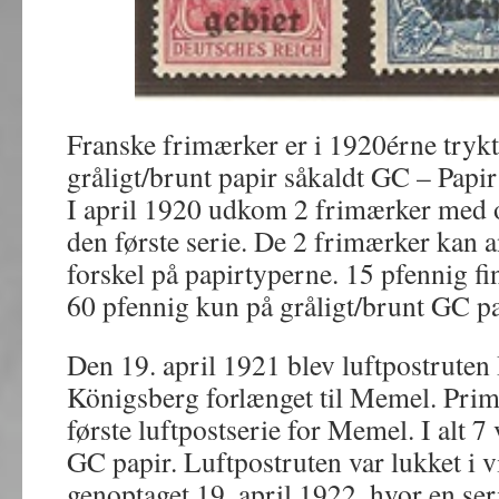
Franske frimærker er i 1920érne trykt
gråligt/brunt papir såkaldt GC – Pa
I april 1920 udkom 2 frimærker med o
den første serie. De 2 frimærker kan a
forskel på papirtyperne. 15 pfennig fi
60 pfennig kun på gråligt/brunt GC pa
Den 19. april 1921 blev luftpostruten
Königsberg forlænget til Memel. Pri
første luftpostserie for Memel. I alt 7
GC papir. Luftpostruten var lukket i 
genoptaget 19. april 1922, hvor en s