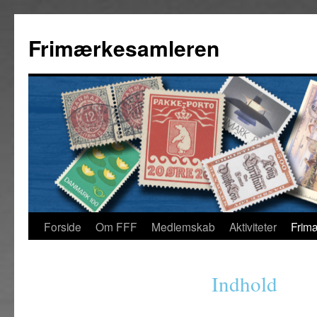
Frimærkesamleren
Forside
Om FFF
Medlemskab
Aktiviteter
Frim
Indhold