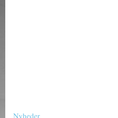
Tidsskrifter
Frimærke, Brev & Postko
Tidsplan, annoncer/ar
Bidrag med indho
Salg
Abonnenter
Kontakt
Om
Nyheder